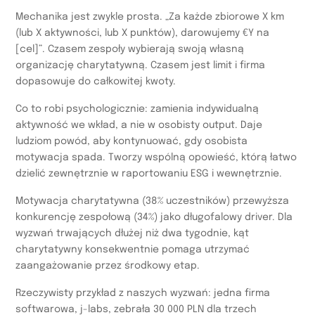
Mechanika jest zwykle prosta. „Za każde zbiorowe X km
(lub X aktywności, lub X punktów), darowujemy €Y na
[cel]”. Czasem zespoły wybierają swoją własną
organizację charytatywną. Czasem jest limit i firma
dopasowuje do całkowitej kwoty.
Co to robi psychologicznie: zamienia indywidualną
aktywność we wkład, a nie w osobisty output. Daje
ludziom powód, aby kontynuować, gdy osobista
motywacja spada. Tworzy wspólną opowieść, którą łatwo
dzielić zewnętrznie w raportowaniu ESG i wewnętrznie.
Motywacja charytatywna (38% uczestników) przewyższa
konkurencję zespołową (34%) jako długofalowy driver. Dla
wyzwań trwających dłużej niż dwa tygodnie, kąt
charytatywny konsekwentnie pomaga utrzymać
zaangażowanie przez środkowy etap.
Rzeczywisty przykład z naszych wyzwań: jedna firma
softwarowa, j-labs, zebrała 30 000 PLN dla trzech