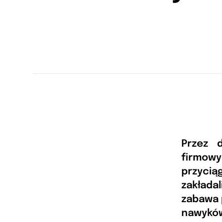
Przez 
firmo
przyci
zakłada
zabawa 
nawykó