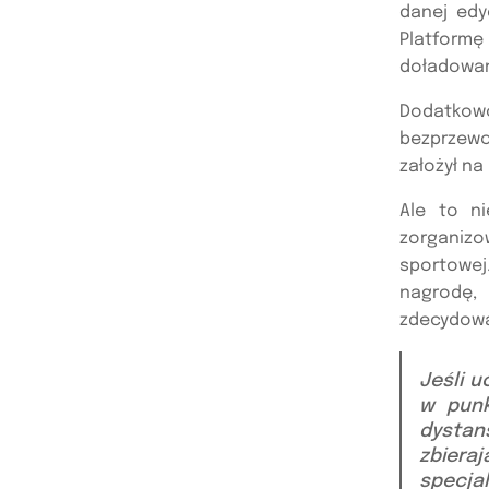
danej edy
Platformę
doładowan
Dodatkow
bezprzewo
założył na
Ale to n
zorganiz
sportowej
nagrodę,
zdecydowan
Jeśli u
w punk
dystan
zbiera
specjal