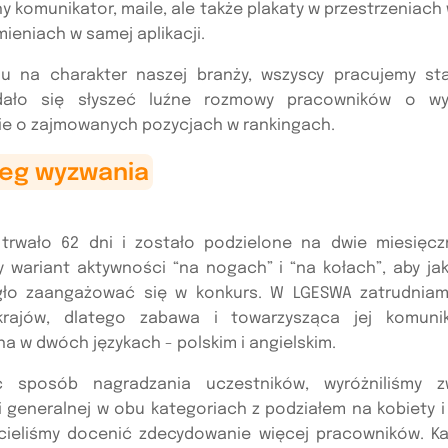
 komunikator, maile, ale także plakaty w przestrzeniac
ieniach w samej aplikacji.
u na charakter naszej branży, wszyscy pracujemy sta
dało się słyszeć luźne rozmowy pracowników o wy
ie o zajmowanych pozycjach w rankingach.
ieg wyzwania
trwało 62 dni i zostało podzielone na dwie miesięcz
y wariant aktywności “na nogach” i “na kołach”, aby jak
ło zaangażować się w konkurs. W LGESWA zatrudniam
krajów, dlatego zabawa i towarzysząca jej komunik
 w dwóch językach - polskim i angielskim.
ąc sposób nagradzania uczestników, wyróżniliśmy z
ji generalnej w obu kategoriach z podziałem na kobiety 
cieliśmy docenić zdecydowanie więcej pracowników. Ka