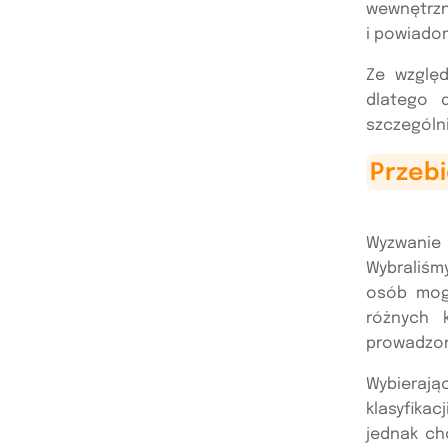
wewnętrzny
i powiadom
Ze względ
dlatego 
szczególn
Przeb
Wyzwanie 
Wybraliśm
osób mog
różnych 
prowadzona
Wybieraj
klasyfikac
jednak ch