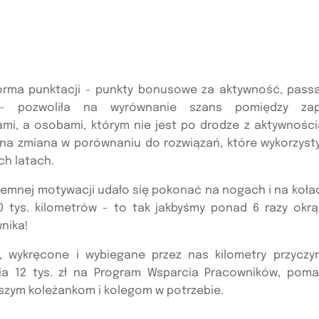
forma punktacji - punkty bonusowe za aktywność, passa,
- pozwoliła na wyrównanie szans pomiędzy zap
mi, a osobami, którym nie jest po drodze z aktywnością
ajna zmiana w porównaniu do rozwiązań, które wykorzyst
ch latach.
ajemnej motywacji udało się pokonać na nogach i na koła
0 tys. kilometrów - to tak jakbyśmy ponad 6 razy okrąż
nika!
, wykręcone i wybiegane przez nas kilometry przyczyn
ia 12 tys. zł na Program Wsparcia Pracowników, pom
zym koleżankom i kolegom w potrzebie.