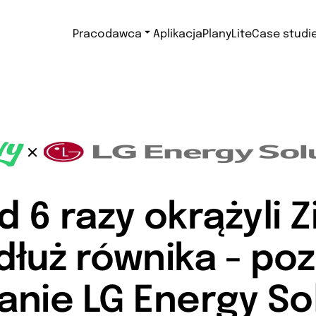
Pracodawca
Aplikacja
Plany
Lite
Case studi
 6 razy okrążyli 
dłuż równika - poz
nie LG Energy So