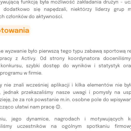
wującą funkcją była możliwość zakładania drużyn - uc
 dodatkowo się napędzali, niektórzy liderzy grup 
ch członków do aktywności.
otowania
e wyzwanie było pierwszą tego typu zabawą sportową r
pracy z Activy. Od strony koordynatora doceniliśmy
konkursu, szybki dostęp do wyników i statystyk or
programu w firmie.
 nie znali wcześniej aplikacji i kilka elementów nie by
ie, jednak przekazaliśmy nasze uwagi i pomysły na usp
ieję, że za rok powstanie m.in. osobne pole do wpisywa
acząco ułatwi nam pracę 😊.
iu, jego dynamice, nagrodach i motywujących k
aliśmy uczestników na ogólnym spotkaniu firmow