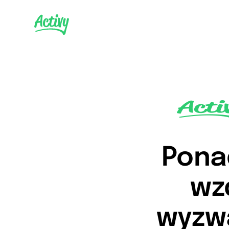
Ponad
wz
wyzwa