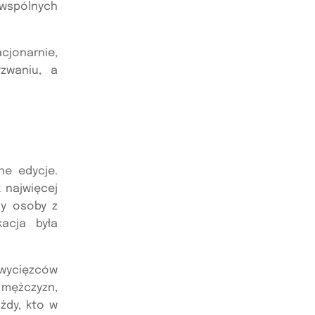
h wspólnych
cjonarnie,
zwaniu, a
ne edycje.
 najwięcej
y osoby z
acja była
wycięzców
i mężczyzn,
żdy, kto w