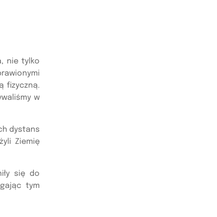
 nie tylko
rawionymi
 fizyczną.
ywaliśmy w
ch dystans
yli Ziemię
iły się do
agając tym