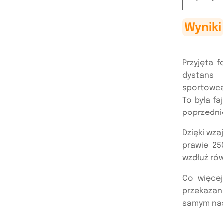
Wyniki
Przyjęta 
dystans 
sportowca
To była f
poprzedni
Dzięki wz
prawie 25
wzdłuż rów
Co więcej
przekazan
samym nas