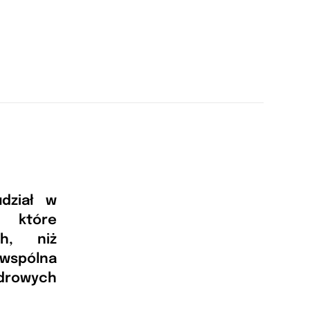
dział w
 które
ch, niż
 wspólna
zdrowych