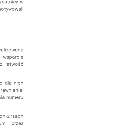
zestnicy w
motywowali
ealizowaną
 wsparcie
az łatwość
ło dla nich
rawnienia,
nia numeru
onkursach
ym, przez