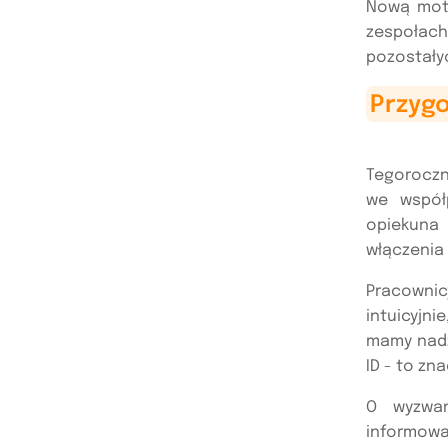
Nową moty
zespołach
pozostały
Przyg
Tegoroczn
we współ
opiekuna 
włączenia 
Pracownicy
intuicyjn
mamy nadz
ID - to zn
O wyzwan
informow