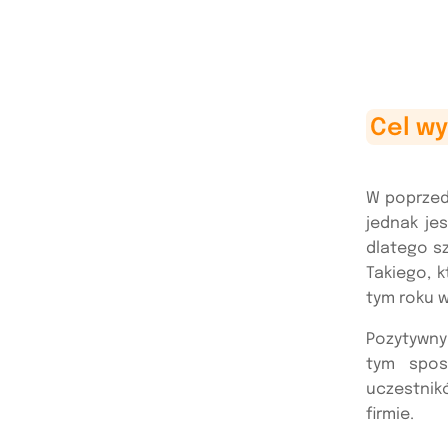
Cel w
W poprzed
jednak je
dlatego s
Takiego, 
tym roku 
Pozytywny
tym spos
uczestnik
firmie.