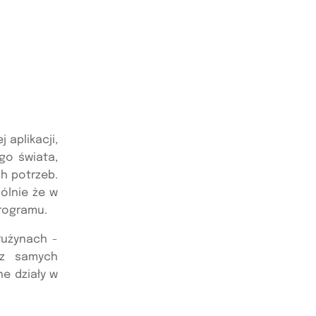
aplikacji,
go świata,
h potrzeb.
ólnie że w
rogramu.
rużynach -
ez samych
e działy w