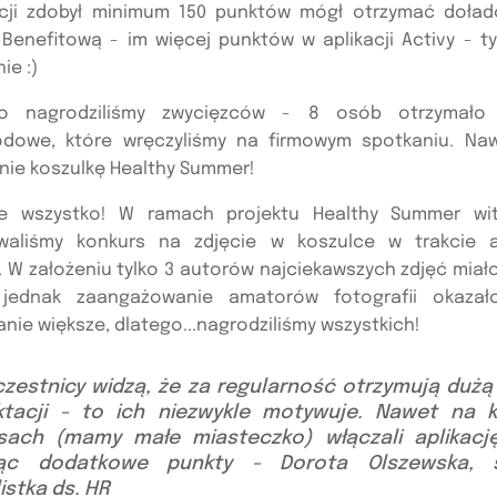
cji zdobył minimum 150 punktów mógł otrzymać doła
 Benefitową - im więcej punktów w aplikacji Activy - t
ie :)
o nagrodziliśmy zwycięzców - 8 osób otrzymało 
dowe, które wręczyliśmy na firmowym spotkaniu. Na
 nie koszulkę Healthy Summer!
ie wszystko! W ramach projektu Healthy Summer wi
owaliśmy konkurs na zdjęcie w koszulce w trakcie a
. W założeniu tylko 3 autorów najciekawszych zdjęć miał
 jednak zaangażowanie amatorów fotografii okazał
ie większe, dlatego...nagrodziliśmy wszystkich!
czestnicy widzą, że za regularność otrzymują dużą
tacji - to ich niezwykle motywuje. Nawet na k
sach (mamy małe miasteczko) włączali aplikację 
jąc dodatkowe punkty - Dorota Olszewska, s
istka ds. HR