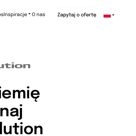
es
Inspiracje
O nas
Zapytaj o ofertę
Ziemię
naj
lution