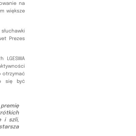
dowanie na
ym większe
słuchawki
wet Prezes
th LGESWA
ktywności
o otrzymać
o się być
 premię
rótkich
i szli,
tarsza