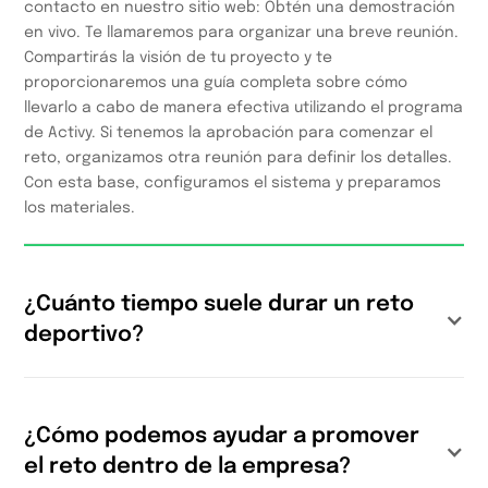
contacto en nuestro sitio web: Obtén una demostración
en vivo. Te llamaremos para organizar una breve reunión.
Compartirás la visión de tu proyecto y te
proporcionaremos una guía completa sobre cómo
llevarlo a cabo de manera efectiva utilizando el programa
de Activy. Si tenemos la aprobación para comenzar el
reto, organizamos otra reunión para definir los detalles.
Con esta base, configuramos el sistema y preparamos
los materiales.
¿Cuánto tiempo suele durar un reto
deportivo?
Desde el momento en que decidimos colaborar,
asignamos un período de 3-4 semanas antes de iniciar el
¿Cómo podemos ayudar a promover
reto deportivo. Esta duración se ha elegido para
el reto dentro de la empresa?
asegurar la máxima conveniencia para ambas partes, y