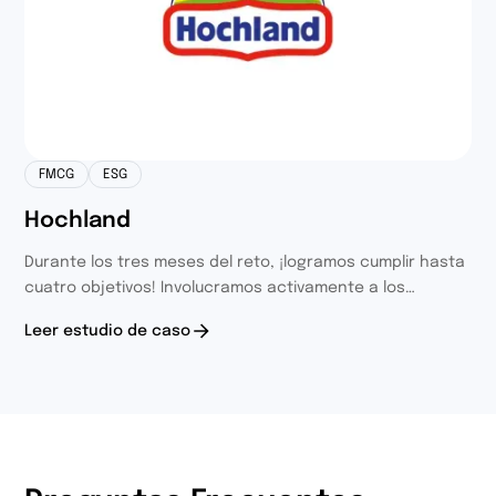
FMCG
ESG
Hochland
Durante los tres meses del reto, ¡logramos cumplir hasta
cuatro objetivos! Involucramos activamente a los
empleados en el evento benéfico, con la ambiciosa meta
Leer estudio de caso
de que 100 empleados recorrieran 54,000 kilómetros en
bicicleta, y donamos un cheque de rehabilitación al
ciclista Robert Szurkowski.