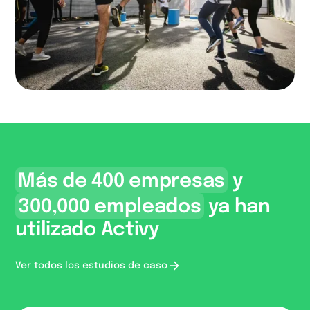
64%
de los participantes
se sintieron más
Más de 400 empresas
y
integrados gracias a
Activy
300,000 empleados
ya han
utilizado Activy
Ver todos los estudios de caso