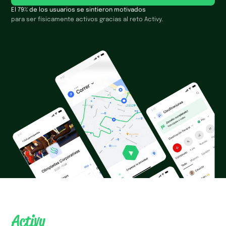
El 79% de los usuarios se sintieron motivados
para ser físicamente activos gracias al reto Activy.