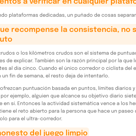
entos a verificar en cualquier plata
ndo plataformas dedicadas, un puñado de cosas separan l
que recompense la consistencia, no s
ruto
rudos o los kilómetros crudos son el sistema de puntu
es de explicar. También son la razón principal por la que l
tes al día cinco. Cuando el único corredor o ciclista de
un fin de semana, el resto deja de intentarlo.
ofrezcan puntuación basada en puntos, límites diarios y
, por ejemplo, alguien que alcance su objetivo diario sie
e en sí. Entonces la actividad sistemática vence a los h
tiene el reto abierto para la persona que hace un paseo 
olo para el ultra-corredor.
honesto del juego limpio