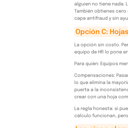
alguien no tiene nada. L
También obtienes cero a
capa antifraud y sin ay
Opción C: Hoja
La opción sin costo. P
equipo de HR lo pone en
Para quién: Equipos men
Compensaciones: Pasará
lo que elimina la mayorí
puerta a la inconsisten
crear con una hoja comp
La regla honesta: si pu
cálculo funcionan, pero