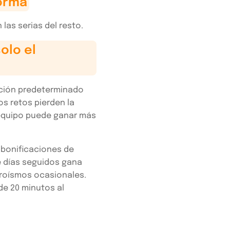
forma
as serias del resto.
olo el
ación predeterminado
os retos pierden la
l equipo puede ganar más
 bonificaciones de
te días seguidos gana
eroísmos ocasionales.
de 20 minutos al