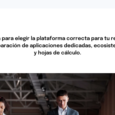
 para elegir la plataforma correcta para tu 
aración de aplicaciones dedicadas, ecosis
y hojas de cálculo.