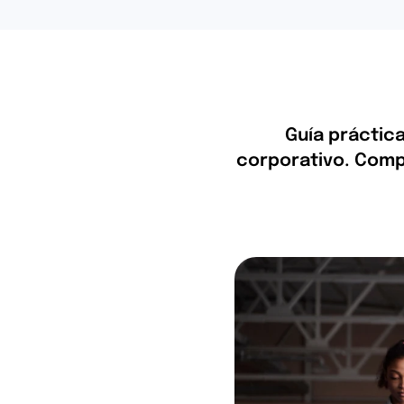
Guía práctica
corporativo. Comp