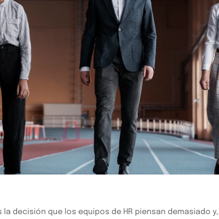
s la decisión que los equipos de HR piensan demasiado y