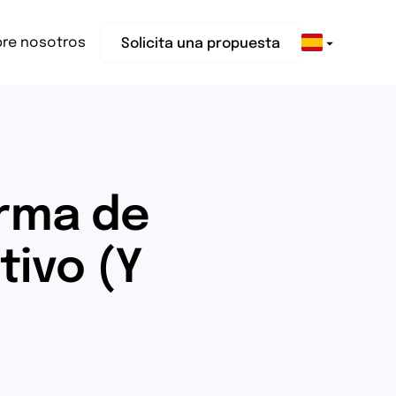
re nosotros
Solicita una propuesta
orma de
tivo (Y