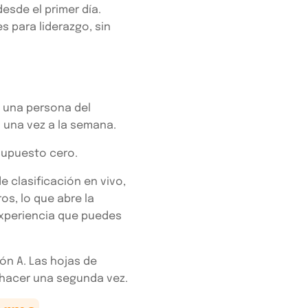
esde el primer día.
 para liderazgo, sin
 una persona del
n una vez a la semana.
supuesto cero.
 clasificación en vivo,
os, lo que abre la
 experiencia que puedes
ón A. Las hojas de
 hacer una segunda vez.