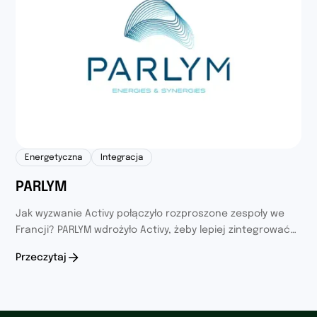
Energetyczna
Integracja
PARLYM
Jak wyzwanie Activy połączyło rozproszone zespoły we
Francji? PARLYM wdrożyło Activy, żeby lepiej zintegrować
ze sobą zespoły pracujące w różnych lokalizacjach we
Przeczytaj
Francji i wspierać rozwijającą się strategią zdrowia i
dobrostanu. Chodziło o to, by zacieśnić relacje między
działami i jednocześnie podsunąć ludziom proste,
codzienne nawyki zdrowego ruchu.