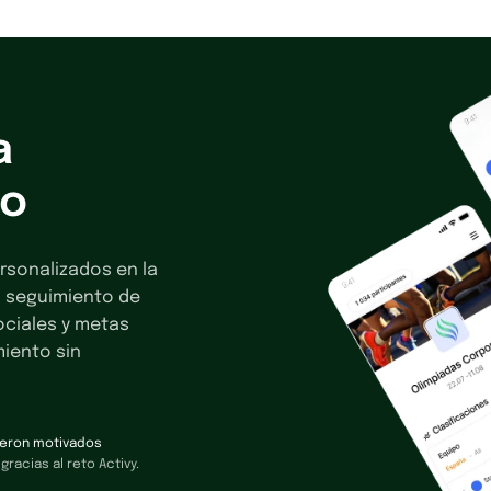
a
po
rsonalizados en la
el seguimiento de
ociales y metas
iento sin
tieron motivados
racias al reto Activy.