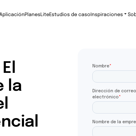
Aplicación
Planes
Lite
Estudios de caso
Inspiraciones
Sob
El
 la
el
ncial