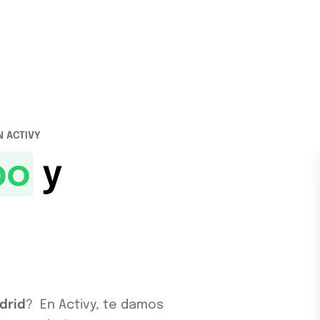
N ACTIVY
po
y
drid
? En Activy, te damos