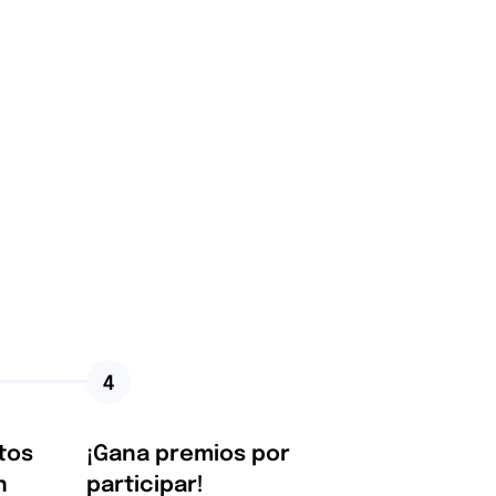
4
tos
¡Gana premios por
n
participar!